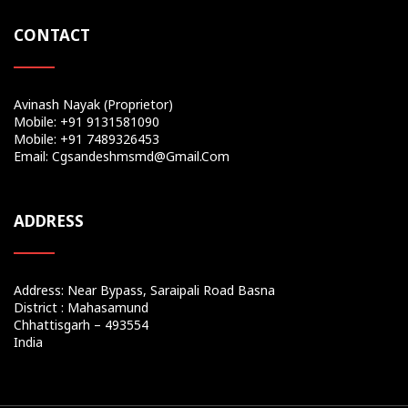
CONTACT
Avinash Nayak (Proprietor)
Mobile: +91 9131581090
Mobile: +91 7489326453
Email: Cgsandeshmsmd@gmail.com
ADDRESS
Address: Near Bypass, Saraipali Road Basna
District : Mahasamund
Chhattisgarh – 493554
India