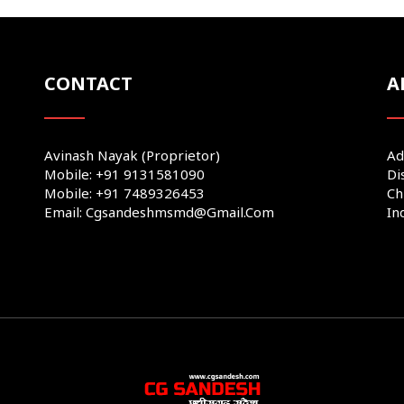
CONTACT
A
Avinash Nayak (Proprietor)
Ad
Mobile: +91 9131581090
Di
Mobile: +91 7489326453
Ch
Email: Cgsandeshmsmd@gmail.com
In