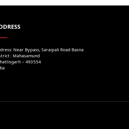
DDRESS
dress: Near Bypass, Saraipali Road Basna
strict : Mahasamund
hattisgarh – 493554
dia